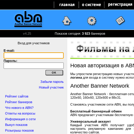
v4.25
Показов сегодня:
3 923
баннеров
Вход для участников
E-mail:
Пароль:
Новая авторизация в AB
Мы упростили регистрацию новых участни
логина
для входа в систему нужно испо
Забыли пароль
Another Banner Network
Новый участник
Another Banner Network - бесплатная се
Рейтинг сайтов
120x60, 160x60, 120x600 и 88x31.
Рейтинг баннеров
Становясь участником сети ABN, вы пол
Что нового в ABN?
Бесплатный баннерный обмен
Ответы на вопросы
ABN предлагает участникам бесплатную 
Информация о сети
Универсальный аккаунт
Выкуп показов
Каждый участник ABN получает удоб
настроить рекламную кампанию для в
Розыгрыш показов
количество сайтов.