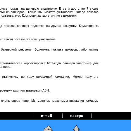
рные показы на целевую аудиторию. В сети доступно 7 видов
ельных баннеров. Также вы можете установить число показов
пользователя. Комиссия за таргетинг не взимается.
 показов во всех подсетях на другие аккаунты. Комиссия за
т выкуп показов у своих участников.
баннерной рекламы. Возможна покупка показов, либо кликов
оматическая корректировка html-кода баннера участника для
аннере.
 статистику по ходу рекламной кампании. Можно получать
проверку администраторами ABN.
я очень оперативно. Мы уделяем максимум внимания каждому