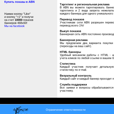
Купить показы в ABN
Таргетинг и региональная реклама
В ABN вы можете таргетировать банне
таргетинга и 2 вида запрета нежелат
каждого баннера для одного уникального 
Нажми кнопку "Like"
и кнопку "+1" и получи
Перевод показов
на счет
10000
показов
Участникам сети ABN разрешен перевод
баннеров 468x60!
перевод всего 1%!
Мы на facebook
Выкуп показов
Баннерная сеть ABN постоянно производи
Баннерная реклама
Мы предлагаем два варианта покупки 
(переходы на ваш сайт).
HTML баннеры
Удобный механизм работы с HTML - авт
учета кликов по любой ссылке в вашем б
Статистика
Каждый участник получает детальную
статистику по e-mail.
Визуальный контроль
Каждый сайт и каждый баннер проходит 
Служба поддержки
Все заявки и вопросы обрабатываютс
участнику.
Ограничение ответственности