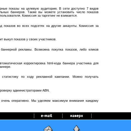
рные показы на целевую аудиторию. В сети доступно 7 видов
ельных баннеров. Также вы можете установить число показов
пользователя. Комиссия за таргетинг не взимается.
 показов во всех подсетях на другие аккаунты. Комиссия за
т выкуп показов у своих участников.
баннерной рекламы. Возможна покупка показов, либо кликов
оматическая корректировка html-кода баннера участника для
аннере.
 статистику по ходу рекламной кампании. Можно получать
проверку администраторами ABN.
я очень оперативно. Мы уделяем максимум внимания каждому