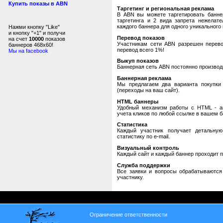
Купить показы в ABN
Таргетинг и региональная реклама
В ABN вы можете таргетировать банне
таргетинга и 2 вида запрета нежелат
каждого баннера для одного уникального 
Нажми кнопку "Like"
и кнопку "+1" и получи
Перевод показов
на счет
10000
показов
Участникам сети ABN разрешен перевод
баннеров 468x60!
перевод всего 1%!
Мы на facebook
Выкуп показов
Баннерная сеть ABN постоянно производи
Баннерная реклама
Мы предлагаем два варианта покупки 
(переходы на ваш сайт).
HTML баннеры
Удобный механизм работы с HTML - авт
учета кликов по любой ссылке в вашем б
Статистика
Каждый участник получает детальную
статистику по e-mail.
Визуальный контроль
Каждый сайт и каждый баннер проходит 
Служба поддержки
Все заявки и вопросы обрабатываютс
участнику.
Ограничение ответственности