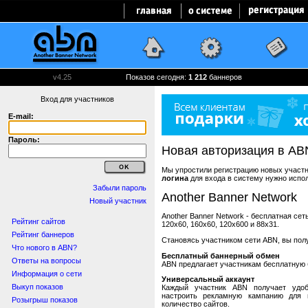
v4.25
Показов сегодня:
1 212
баннеров
Вход для участников
E-mail:
Пароль:
Новая авторизация в AB
Мы упростили регистрацию новых участни
логина
для входа в систему нужно испо
Забыли пароль
Another Banner Network
Новый участник
Another Banner Network - бесплатная се
Рейтинг сайтов
120x60, 160x60, 120x600 и 88x31.
Рейтинг баннеров
Становясь участником сети ABN, вы пол
Что нового в ABN?
Бесплатный баннерный обмен
Ответы на вопросы
ABN предлагает участникам бесплатную 
Информация о сети
Универсальный аккаунт
Выкуп показов
Каждый участник ABN получает удоб
настроить рекламную кампанию для в
Розыгрыш показов
количество сайтов.