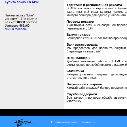
Купить показы в ABN
Таргетинг и региональная реклама
В ABN вы можете таргетировать банне
таргетинга и 2 вида запрета нежелат
каждого баннера для одного уникального 
Нажми кнопку "Like"
и кнопку "+1" и получи
Перевод показов
на счет
10000
показов
Участникам сети ABN разрешен перевод
баннеров 468x60!
перевод всего 1%!
Мы на facebook
Выкуп показов
Баннерная сеть ABN постоянно производи
Баннерная реклама
Мы предлагаем два варианта покупки 
(переходы на ваш сайт).
HTML баннеры
Удобный механизм работы с HTML - авт
учета кликов по любой ссылке в вашем б
Статистика
Каждый участник получает детальную
статистику по e-mail.
Визуальный контроль
Каждый сайт и каждый баннер проходит 
Служба поддержки
Все заявки и вопросы обрабатываютс
участнику.
Ограничение ответственности