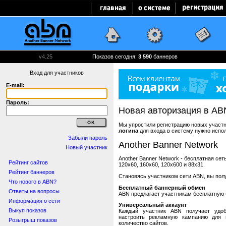
v4.25
Показов сегодня:
3 590
баннеров
Вход для участников
E-mail:
Пароль:
Новая авторизация в AB
Мы упростили регистрацию новых участни
логина
для входа в систему нужно испо
Забыли пароль
Another Banner Network
Новый участник
Another Banner Network - бесплатная се
Рейтинг сайтов
120x60, 160x60, 120x600 и 88x31.
Рейтинг баннеров
Становясь участником сети ABN, вы пол
Что нового в ABN?
Бесплатный баннерный обмен
Ответы на вопросы
ABN предлагает участникам бесплатную 
Информация о сети
Универсальный аккаунт
Выкуп показов
Каждый участник ABN получает удоб
настроить рекламную кампанию для в
Розыгрыш показов
количество сайтов.