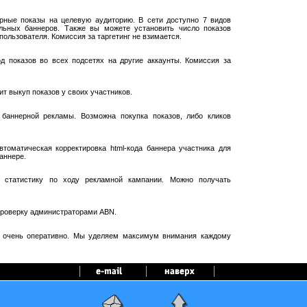
рные показы на целевую аудиторию. В сети доступно 7 видов
ельных баннеров. Также вы можете установить число показов
пользователя. Комиссия за таргетинг не взимается.
 показов во всех подсетях на другие аккаунты. Комиссия за
т выкуп показов у своих участников.
баннерной рекламы. Возможна покупка показов, либо кликов
оматическая корректировка html-кода баннера участника для
аннере.
 статистику по ходу рекламной кампании. Можно получать
проверку администраторами ABN.
я очень оперативно. Мы уделяем максимум внимания каждому