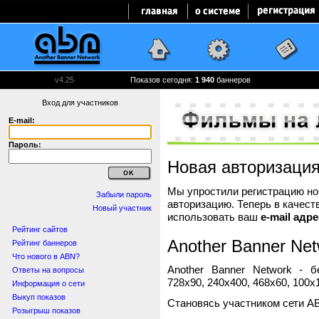
v4.25
Показов сегодня:
1 940
баннеров
Вход для участников
E-mail:
Пароль:
Новая авторизаци
Мы упростили регистрацию нов
Забыли пароль
авторизацию. Теперь в качест
Новый участник
использовать ваш
e-mail адре
Рейтинг сайтов
Another Banner Net
Рейтинг баннеров
Что нового в ABN?
Another Banner Network - 
Ответы на вопросы
728x90, 240x400, 468x60, 100x1
Информация о сети
Выкуп показов
Становясь участником сети A
Розыгрыш показов