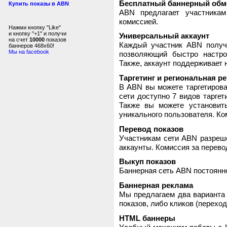
Бесплатный баннерный обм
Купить показы в ABN
ABN предлагает участника
комиссией.
Нажми кнопку "Like"
и кнопку "+1" и получи
Универсальный аккаунт
на счет
10000
показов
Каждый участник ABN получ
баннеров 468x60!
Мы на facebook
позволяющий быстро настро
Также, аккаунт поддерживает 
Таргетинг и региональная р
В ABN вы можете таргетирова
сети доступно 7 видов таргет
Также вы можете установит
уникального пользователя. Ком
Перевод показов
Участникам сети ABN разреше
аккаунты. Комиссия за перево
Выкуп показов
Баннерная сеть ABN постоянно
Баннерная реклама
Мы предлагаем два варианта 
показов, либо кликов (переход
HTML баннеры