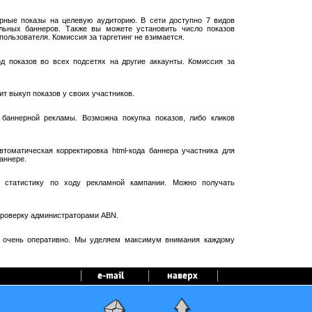
рные показы на целевую аудиторию. В сети доступно 7 видов
ельных баннеров. Также вы можете установить число показов
пользователя. Комиссия за таргетинг не взимается.
 показов во всех подсетях на другие аккаунты. Комиссия за
т выкуп показов у своих участников.
баннерной рекламы. Возможна покупка показов, либо кликов
оматическая корректировка html-кода баннера участника для
аннере.
 статистику по ходу рекламной кампании. Можно получать
проверку администраторами ABN.
я очень оперативно. Мы уделяем максимум внимания каждому