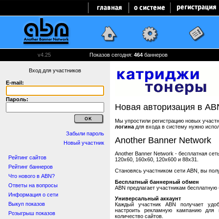
v4.25
Показов сегодня:
464
баннеров
Вход для участников
E-mail:
Пароль:
Новая авторизация в AB
Мы упростили регистрацию новых участни
логина
для входа в систему нужно испо
Забыли пароль
Another Banner Network
Новый участник
Another Banner Network - бесплатная се
Рейтинг сайтов
120x60, 160x60, 120x600 и 88x31.
Рейтинг баннеров
Становясь участником сети ABN, вы пол
Что нового в ABN?
Бесплатный баннерный обмен
Ответы на вопросы
ABN предлагает участникам бесплатную 
Информация о сети
Универсальный аккаунт
Выкуп показов
Каждый участник ABN получает удоб
настроить рекламную кампанию для в
Розыгрыш показов
количество сайтов.