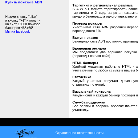
Купить показы в ABN
Таргетинг и региональная реклама
В ABN вы можете таргетировать банне
таргетинга и 2 вида запрета нежелат
каждого баннера для одного уникального 
Нажми кнопку "Like"
и кнопку "+1" и получи
Перевод показов
на счет
10000
показов
Участникам сети ABN разрешен перевод
баннеров 468x60!
перевод всего 1%!
Мы на facebook
Выкуп показов
Баннерная сеть ABN постоянно производи
Баннерная реклама
Мы предлагаем два варианта покупки 
(переходы на ваш сайт).
HTML баннеры
Удобный механизм работы с HTML - авт
учета кликов по любой ссылке в вашем б
Статистика
Каждый участник получает детальную
статистику по e-mail.
Визуальный контроль
Каждый сайт и каждый баннер проходит 
Служба поддержки
Все заявки и вопросы обрабатываютс
участнику.
Ограничение ответственности