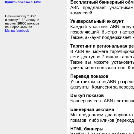
Бесплатный баннерный обм
Купить показы в ABN
ABN предлагает участника
комиссией.
Нажми кнопку "Like"
и кнопку "+1" и получи
Универсальный аккаунт
на счет
10000
показов
Каждый участник ABN получ
баннеров 468x60!
Мы на facebook
позволяющий быстро настро
Также, аккаунт поддерживает 
Таргетинг и региональная р
В ABN вы можете таргетирова
сети доступно 7 видов таргет
Также вы можете установит
уникального пользователя. Ком
Перевод показов
Участникам сети ABN разреше
аккаунты. Комиссия за перево
Выкуп показов
Баннерная сеть ABN постоянно
Баннерная реклама
Мы предлагаем два варианта 
показов, либо кликов (переход
HTML баннеры