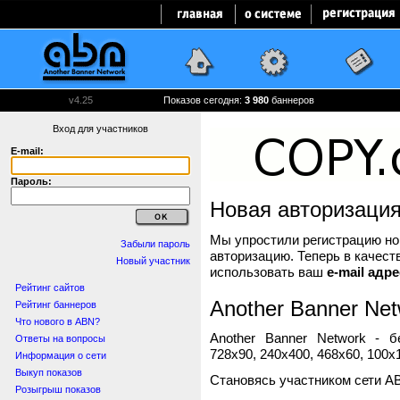
v4.25
Показов сегодня:
3 980
баннеров
Вход для участников
E-mail:
Пароль:
Новая авторизаци
Мы упростили регистрацию нов
Забыли пароль
авторизацию. Теперь в качест
Новый участник
использовать ваш
e-mail адре
Рейтинг сайтов
Another Banner Net
Рейтинг баннеров
Что нового в ABN?
Another Banner Network - 
Ответы на вопросы
728x90, 240x400, 468x60, 100x1
Информация о сети
Выкуп показов
Становясь участником сети A
Розыгрыш показов