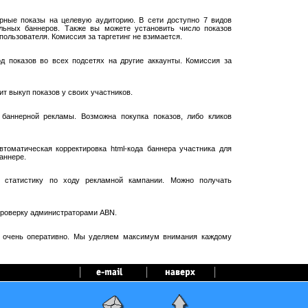
рные показы на целевую аудиторию. В сети доступно 7 видов
ельных баннеров. Также вы можете установить число показов
пользователя. Комиссия за таргетинг не взимается.
 показов во всех подсетях на другие аккаунты. Комиссия за
т выкуп показов у своих участников.
баннерной рекламы. Возможна покупка показов, либо кликов
оматическая корректировка html-кода баннера участника для
аннере.
 статистику по ходу рекламной кампании. Можно получать
проверку администраторами ABN.
я очень оперативно. Мы уделяем максимум внимания каждому