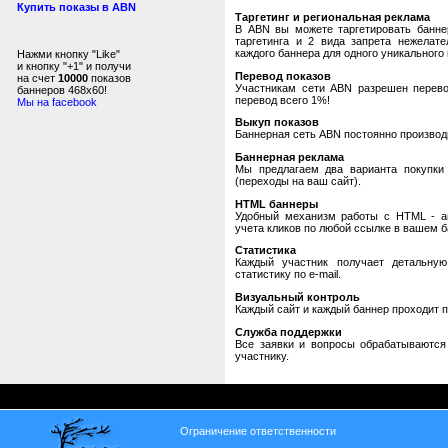
Купить показы в ABN
Таргетинг и региональная реклама
В ABN вы можете таргетировать банне
таргетинга и 2 вида запрета нежелат
каждого баннера для одного уникального 
Нажми кнопку "Like"
и кнопку "+1" и получи
Перевод показов
на счет
10000
показов
Участникам сети ABN разрешен перевод
баннеров 468x60!
перевод всего 1%!
Мы на facebook
Выкуп показов
Баннерная сеть ABN постоянно производи
Баннерная реклама
Мы предлагаем два варианта покупки 
(переходы на ваш сайт).
HTML баннеры
Удобный механизм работы с HTML - авт
учета кликов по любой ссылке в вашем б
Статистика
Каждый участник получает детальную
статистику по e-mail.
Визуальный контроль
Каждый сайт и каждый баннер проходит 
Служба поддержки
Все заявки и вопросы обрабатываютс
участнику.
Ограничение ответственности