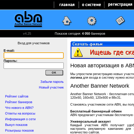
v4.25
Показов сегодня:
4 050
баннеров
Вход для участников
E-mail:
Пароль:
Новая авторизация в AB
Мы упростили регистрацию новых участни
логина
для входа в систему нужно испо
Забыли пароль
Another Banner Network
Новый участник
Another Banner Network - бесплатная се
Рейтинг сайтов
120x60, 160x60, 120x600 и 88x31.
Рейтинг баннеров
Становясь участником сети ABN, вы пол
Что нового в ABN?
Бесплатный баннерный обмен
Ответы на вопросы
ABN предлагает участникам бесплатную 
Информация о сети
Универсальный аккаунт
Выкуп показов
Каждый участник ABN получает удоб
настроить рекламную кампанию для в
Розыгрыш показов
количество сайтов.