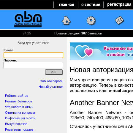
v4.25
Показов сегодня:
907
баннеров
Вход для участников
E-mail:
Пароль:
Новая авторизаци
Мы упростили регистрацию нов
Забыли пароль
авторизацию. Теперь в качест
Новый участник
использовать ваш
e-mail адре
Рейтинг сайтов
Another Banner Net
Рейтинг баннеров
Что нового в ABN?
Another Banner Network - 
Ответы на вопросы
728x90, 240x400, 468x60, 100x1
Информация о сети
Выкуп показов
Становясь участником сети A
Розыгрыш показов