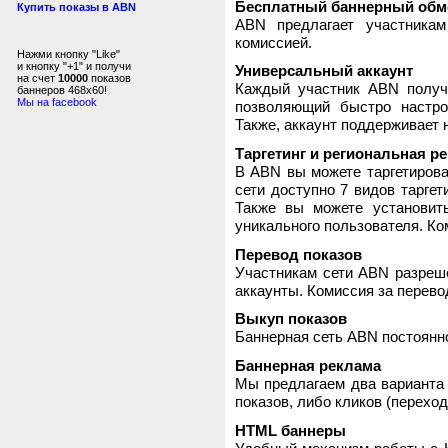
Бесплатный баннерный обм
Купить показы в ABN
ABN предлагает участника
комиссией.
Нажми кнопку "Like"
и кнопку "+1" и получи
Универсальный аккаунт
на счет
10000
показов
Каждый участник ABN получ
баннеров 468x60!
Мы на facebook
позволяющий быстро настро
Также, аккаунт поддерживает 
Таргетинг и региональная р
В ABN вы можете таргетирова
сети доступно 7 видов таргет
Также вы можете установит
уникального пользователя. Ком
Перевод показов
Участникам сети ABN разреше
аккаунты. Комиссия за перево
Выкуп показов
Баннерная сеть ABN постоянно
Баннерная реклама
Мы предлагаем два варианта 
показов, либо кликов (переход
HTML баннеры