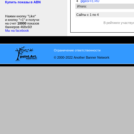
4
gigaSITE.RU
Купить показы в ABN
Итого:
Сайты с 1 по 4
Нажми кнопку "Like"
и кнопку "+1" и получи
В рейтинге участву
на счет
10000
показов
баннеров 468x60!
Мы на facebook
Ограничение ответственности
© 2000-2022 Another Banner Network