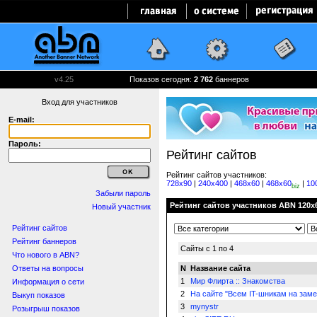
v4.25
Показов сегодня:
2 762
баннеров
Вход для участников
E-mail:
Пароль:
Рейтинг сайтов
Рейтинг сайтов участников:
728x90
|
240x400
|
468x60
|
468x60
|
10
biz
Забыли пароль
Рейтинг сайтов участников ABN 120x6
Новый участник
Рейтинг сайтов
Рейтинг баннеров
Сайты с 1 по 4
Что нового в ABN?
Ответы на вопросы
N
Название сайта
1
Мир Флирта :: Знакомства
Информация о сети
2
На сайте "Всем IT-шникам на замет
Выкуп показов
3
mynystr
Розыгрыш показов